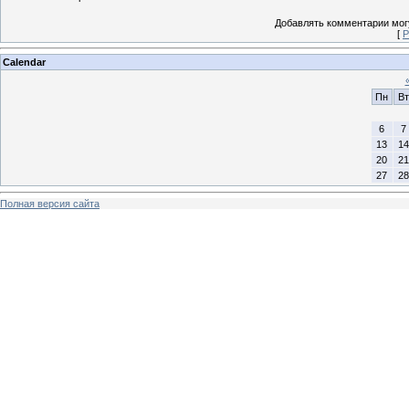
Добавлять комментарии могу
[
Р
Calendar
Пн
Вт
6
7
13
14
20
21
27
28
Полная версия сайта