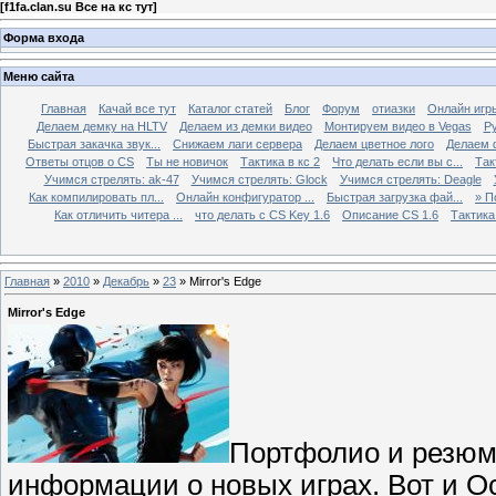
[
f1fa.clan.su Все на кс тут
]
Форма входа
Меню сайта
Главная
Качай все тут
Каталог статей
Блог
Форум
отиазки
Онлайн игр
Делаем демку на HLTV
Делаем из демки видео
Монтируем видео в Vegas
Р
Быстрая закачка звук...
Снижаем лаги сервера
Делаем цветное лого
Делаем 
Ответы отцов о CS
Ты не новичок
Тактика в кс 2
Что делать если вы с...
Так
Учимся стрелять: ak-47
Учимся стрелять: Glock
Учимся стрелять: Deagle
Как компилировать пл...
Онлайн конфигуратор ...
Быстрая загрузка фай...
» П
Как отличить читера ...
что делать с CS Key 1.6
Описание CS 1.6
Тактика 
Главная
»
2010
»
Декабрь
»
23
» Mirror's Edge
Mirror's Edge
Портфолио и резюме
информации о новых играх. Вот и О