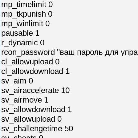
mp_timelimit 0
mp_tkpunish 0
mp_winlimit 0
pausable 1
r_dynamic 0
rcon_password "ваш пароль для упр
cl_allowupload 0
cl_allowdownload 1
sv_aim 0
sv_airaccelerate 10
sv_airmove 1
sv_allowdownload 1
sv_allowupload 0
sv_challengetime 50