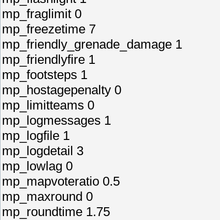
mp_fraglimit 0
mp_freezetime 7
mp_friendly_grenade_damage 1
mp_friendlyfire 1
mp_footsteps 1
mp_hostagepenalty 0
mp_limitteams 0
mp_logmessages 1
mp_logfile 1
mp_logdetail 3
mp_lowlag 0
mp_mapvoteratio 0.5
mp_maxround 0
mp_roundtime 1.75