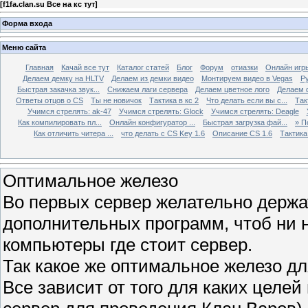
[
f1fa.clan.su Все на кс тут
]
Форма входа
Меню сайта
Главная
Качай все тут
Каталог статей
Блог
Форум
отиазки
Онлайн игр
Делаем демку на HLTV
Делаем из демки видео
Монтируем видео в Vegas
Р
Быстрая закачка звук...
Снижаем лаги сервера
Делаем цветное лого
Делаем 
Ответы отцов о CS
Ты не новичок
Тактика в кс 2
Что делать если вы с...
Так
Учимся стрелять: ak-47
Учимся стрелять: Glock
Учимся стрелять: Deagle
Как компилировать пл...
Онлайн конфигуратор ...
Быстрая загрузка фай...
» П
Как отличить читера ...
что делать с CS Key 1.6
Описание CS 1.6
Тактика 
Оптимальное железо
Во первых сервер желательно держат
дополнительных программ, чтоб ни н
компьютеры где стоит сервер.
Так какое же оптимальное железо д
Все зависит от того для каких целей