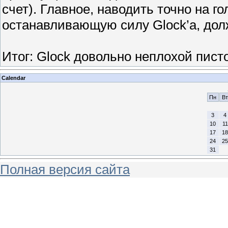
счет). Главное, наводить точно на г
останавливающую силу Glock’a, дол
Итог: Glock довольно неплохой писто
Calendar
Пн
Вт
3
4
10
11
17
18
24
25
31
Полная версия сайта