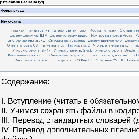
[
f1fa.clan.su Все на кс тут
]
Форма входа
Меню сайта
Главная
Качай все тут
Каталог статей
Блог
Форум
отиазки
Онлайн игр
Делаем демку на HLTV
Делаем из демки видео
Монтируем видео в Vegas
Р
Быстрая закачка звук...
Снижаем лаги сервера
Делаем цветное лого
Делаем 
Ответы отцов о CS
Ты не новичок
Тактика в кс 2
Что делать если вы с...
Так
Учимся стрелять: ak-47
Учимся стрелять: Glock
Учимся стрелять: Deagle
Как компилировать пл...
Онлайн конфигуратор ...
Быстрая загрузка фай...
» П
Как отличить читера ...
что делать с CS Key 1.6
Описание CS 1.6
Тактика 
Содержание:
I. Вступление (читать в обязательно
II. Учимся сохранять файлы в кодир
III. Перевод стандартных словарей (
IV. Перевод дополнительных плагин