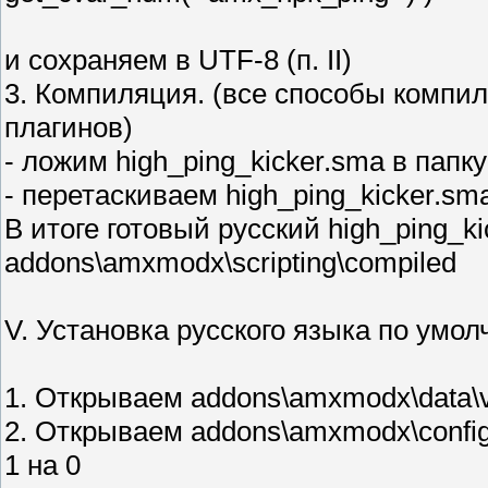
и сохраняем в UTF-8 (п. II)
3. Компиляция. (все способы компи
плагинов)
- ложим high_ping_kicker.sma в папку
- перетаскиваем high_ping_kicker.sm
В итоге готовый русский high_ping_k
addons\amxmodx\scripting\compiled
V. Установка русского языка по умол
1. Открываем addons\amxmodx\data\va
2. Открываем addons\amxmodx\config
1 на 0