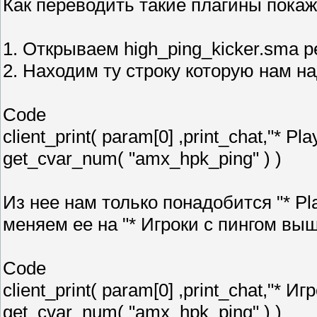
Как переводить такие плагины покажу
1. Открываем high_ping_kicker.sma 
2. Находим ту строку которую нам н
Code
client_print( param[0] ,print_chat,"* Pl
get_cvar_num( "amx_hpk_ping" ) )
Из нее нам только понадобится "* Play
меняем ее на "* Игроки с пингом вы
Code
client_print( param[0] ,print_chat,"*
get_cvar_num( "amx_hpk_ping" ) )